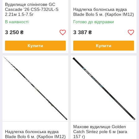
Вудилище спінінгове GC
Cascade '26 CSS-732UL-S
Надлегка болонська вудка
2.21м 1.5-7.5г
Blade Bolo 5 м. (Карбон IM12)
В наявності
Готово до відправки
3 250
3 387
₴
₴
Купити
Купити
Махове вудилище Golden
Надлегка болонська вудка
Catch Sintez pole 6 м (вага
Blade Bolo 6 м. (Карбон IM12)
157 г)