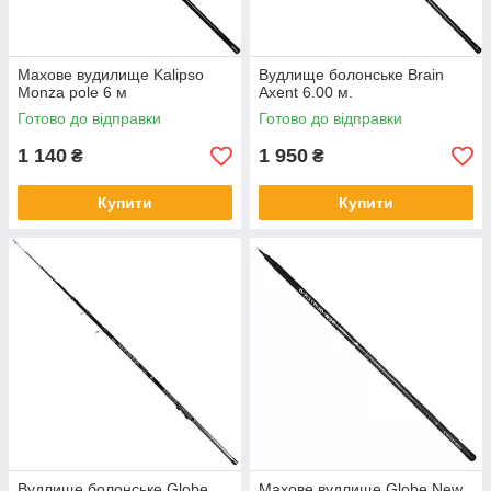
Махове вудилище Kalipso
Вудлище болонське Brain
Monza pole 6 м
Axent 6.00 м.
Готово до відправки
Готово до відправки
1 140
1 950
₴
₴
Купити
Купити
Вудлище болонське Globe
Махове вудлище Globe New