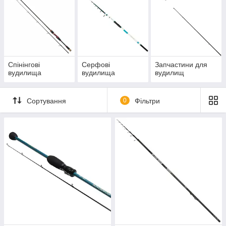
Спінінгові
Серфові
Запчастини для
вудилища
вудилища
вудилищ
Сортування
0
Фільтри