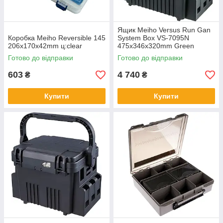
Ящик Meiho Versus Run Gan
Коробка Meiho Reversible 145
System Box VS-7095N
206х170х42mm ц:clear
475x346x320mm Green
Готово до відправки
Готово до відправки
603
4 740
₴
₴
Купити
Купити