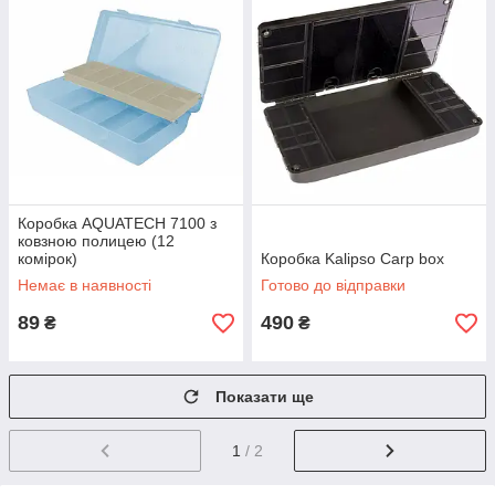
Коробка AQUATECH 7100 з
ковзною полицею (12
комірок)
Коробка Kalipso Carp box
Немає в наявності
Готово до відправки
89
490
₴
₴
Показати ще
1
/ 2