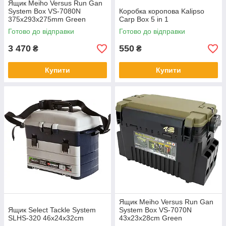
Ящик Meiho Versus Run Gan
System Box VS-7080N
Коробка коропова Kalipso
375х293х275mm Green
Carp Box 5 in 1
Готово до відправки
Готово до відправки
3 470
550
₴
₴
Купити
Купити
Ящик Meiho Versus Run Gan
Ящик Select Tackle System
System Box VS-7070N
SLHS-320 46x24x32cm
43x23x28cm Green