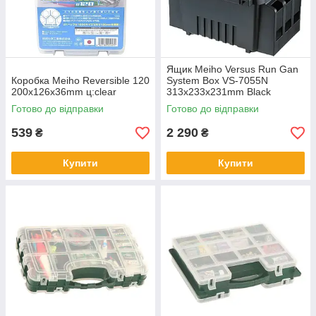
Ящик Meiho Versus Run Gan
Коробка Meiho Reversible 120
System Box VS-7055N
200х126х36mm ц:clear
313x233x231mm Black
Готово до відправки
Готово до відправки
539
2 290
₴
₴
Купити
Купити