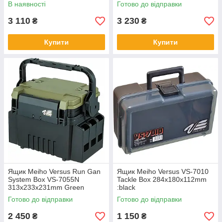
В наявності
Готово до відправки
3 110
3 230
₴
₴
Купити
Купити
Ящик Meiho Versus Run Gan
Ящик Meiho Versus VS-7010
System Box VS-7055N
Tackle Box 284х180х112mm
313x233x231mm Green
:black
Готово до відправки
Готово до відправки
2 450
1 150
₴
₴