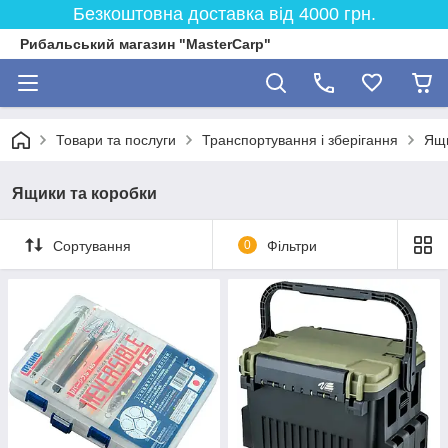
Безкоштовна доставка від 4000 грн.
Рибальський магазин "MasterCarp"
Товари та послуги
Транспортування і зберігання
Ящи
Ящики та коробки
Сортування
0
Фільтри