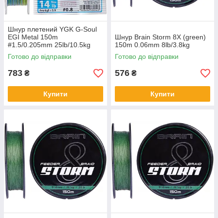
Шнур плетений YGK G-Soul
EGI Metal 150m
Шнур Brain Storm 8X (green)
#1.5/0.205mm 25lb/10.5kg
150m 0.06mm 8lb/3.8kg
(Японія)
Готово до відправки
Готово до відправки
783
576
₴
₴
Купити
Купити