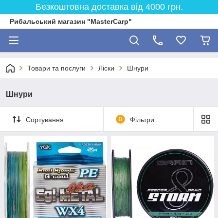
Безкоштовна доставка від 4000 грн.
Рибальський магазин "MasterCarp"
Товари та послуги
Ліски
Шнури
Шнури
Сортування
0
Фільтри