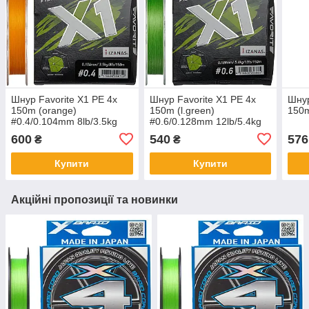
Шнур Favorite X1 PE 4x
Шнур Favorite X1 PE 4x
Шнур
150m (orange)
150m (l.green)
150m
#0.4/0.104mm 8lb/3.5kg
#0.6/0.128mm 12lb/5.4kg
600
540
576
₴
₴
Купити
Купити
Акційні пропозиції та новинки