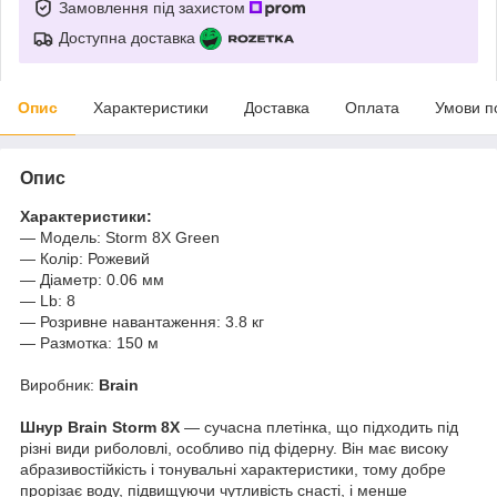
Замовлення під захистом
Доступна доставка
Опис
Характеристики
Доставка
Оплата
Умови п
Опис
Характеристики:
— Модель: Storm 8X Green
— Колір: Рожевий
— Діаметр: 0.06 мм
— Lb: 8
— Розривне навантаження: 3.8 кг
— Размотка: 150 м
Виробник:
Brain
Шнур Brain Storm 8X
— сучасна плетінка, що підходить під
різні види риболовлі, особливо під фідерну. Він має високу
абразивостійкість і тонувальні характеристики, тому добре
прорізає воду, підвищуючи чутливість снасті, і менше