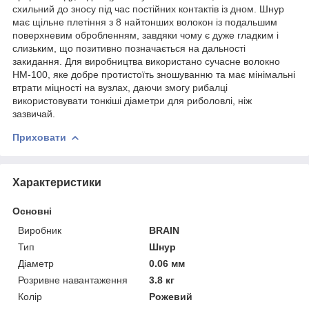
схильний до зносу під час постійних контактів із дном. Шнур
має щільне плетіння з 8 найтонших волокон із подальшим
поверхневим обробленням, завдяки чому є дуже гладким і
слизьким, що позитивно позначається на дальності
закидання. Для виробництва використано сучасне волокно
HM-100, яке добре протистоїть зношуванню та має мінімальні
втрати міцності на вузлах, даючи змогу рибалці
використовувати тонкіші діаметри для риболовлі, ніж
зазвичай.
Приховати
Характеристики
Основні
Виробник
BRAIN
Тип
Шнур
Діаметр
0.06 мм
Розривне навантаження
3.8 кг
Колір
Рожевий