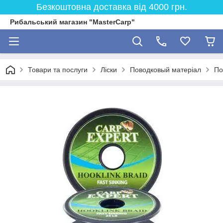
Безкоштовна доставка від 4000 грн.
Рибальський магазин "MasterCarp"
Товари та послуги
Ліски
Поводковый матеріал
По