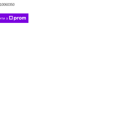
10060350
ити з