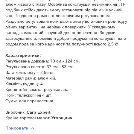
алюмінієвого сплаву. Особлива конструкція незнімних ніг і П-
подібних стійок дають змогу встановити рід під мінімальний
час. Поздовжня рама з телескопічним регулюванням.
Роздільно регульовані ноги дають змогу встановити род-под у
різних варіантах і на нерівних поверхнях. У складеному
вигляді компактний і зручний для перевезення. Завдяки
застосуванню алюмінію й добре продуманій конструкції, вага
родом пода за його надійності та потужності всього 2,5 кг.
Характеристики:
Регульована довжина: 70 см - 124 см.
Регульована висота: 37 см - 83 см.
Вага комплекту ~ 2,55 кг.
Матеріал рами: алюміній.
Кількість вудлищ: 4
Кронштейн висота: регульована
Ноги: телескопічні 4 шт.
Сумка для перенесення.
Виробник:
Carp Expert
Країна торгової марки:
Угорщина
Приховати