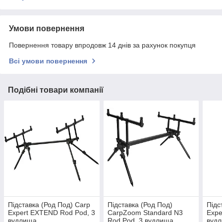
Умови повернення
Повернення товару впродовж 14 днів за рахунок покупця
Всі умови повернення
Подібні товари компанії
Підставка (Род Под) Carp
Підставка (Род Под)
Підс
Expert EXTEND Rod Pod, 3
CarpZoom Standard N3
Expe
вудлища
Rod Pod, 3 вудлища
вуд