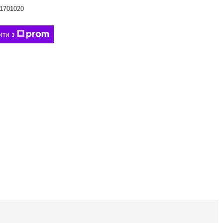
1701020
ити з