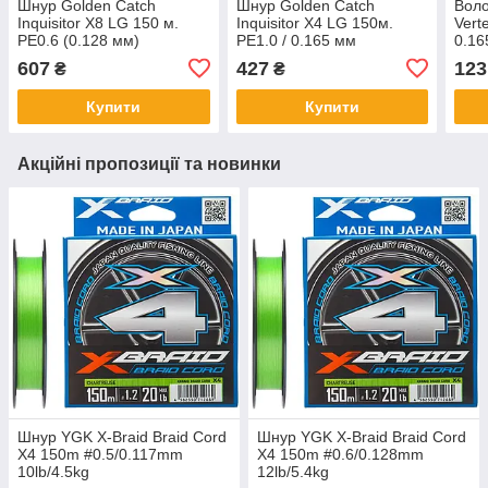
Шнур Golden Catch
Шнур Golden Catch
Воло
Inquisitor X8 LG 150 м.
Inquisitor X4 LG 150м.
Vert
PE0.6 (0.128 мм)
PE1.0 / 0.165 мм
0.1
607
427
123
₴
₴
Купити
Купити
Акційні пропозиції та новинки
Шнур YGK X-Braid Braid Cord
Шнур YGK X-Braid Braid Cord
X4 150m #0.5/0.117mm
X4 150m #0.6/0.128mm
10lb/4.5kg
12lb/5.4kg