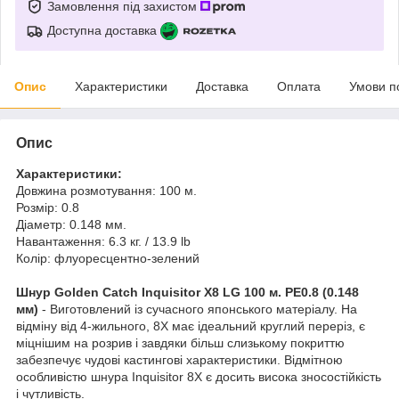
Замовлення під захистом
Доступна доставка
Опис
Характеристики
Доставка
Оплата
Умови п
Опис
Характеристики:
Довжина розмотування: 100 м.
Розмір: 0.8
Діаметр: 0.148 мм.
Навантаження: 6.3 кг. / 13.9 lb
Колір: флуоресцентно-зелений
Шнур Golden Catch Inquisitor X8 LG 100 м. PE0.8 (0.148
мм)
- Виготовлений із сучасного японського матеріалу. На
відміну від 4-жильного, 8Х має ідеальний круглий переріз, є
міцнішим на розрив і завдяки більш слизькому покриттю
забезпечує чудові кастингові характеристики. Відмітною
особливістю шнура Inquisitor 8X є досить висока зносостійкість
і чутливість.