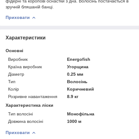
фідерні та коропові оснастки з дна. Волосінь постачається в
зручній бляшаній банці.
Приховати
Характеристики
Основні
Виробник
Energofish
Країна виробник
Угорщина
Діаметр
0.25 мм
Тип
Волосінь
Колір
Коричневий
Розривне навантаження
8.9 кг
Характеристика ліски
Тип волосіні
Монофільна
Довжина волосіні
1000 м
Приховати