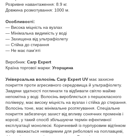
Розривне навантаження: 8.9 кг.
Довжина розмотування: 1000 м.
Особливості:
— Висока міцність на вузлах
— Мінімальна видимість у воді
— Захищена від ультрафіолету
— Стійка до стирання
— Не має пам'яті
Виробник:
Carp Expert
Країна торгової марки:
Угорщина
Універсальна волосінь Carp Expert UV
має захисне
покриття проти агресивного середовища й ультрафіолету.
Завдяки здатності поглинати та відбивати світло майже
непомітна у воді. Волосінь виробляється з першокласного
полімеру, має високу міцність на вузлах і стійка до стирання.
Волосінь тоне, має мінімальне розтягування. Спеціальне
покриття забезпечує захист від впливу сонячних променів і
корозії, у такий спосіб збільшуючи термін ефективної
експлуатації монолескі. Коричневий із пурпуровим відтінком
колір вважається невидимим для риболовлі на поплавцеві,