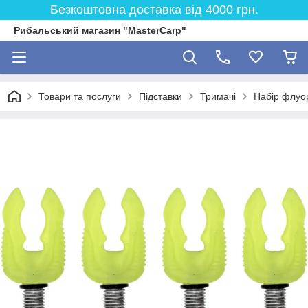
Безкоштовна доставка від 4000 грн.
Рибальський магазин "MasterCarp"
Товари та послуги
Підставки
Тримачі
Набір флуор