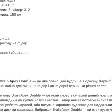
ща: 422 г
а: 419 г
овик: 3; Фідер: 3+2
жина: 150 см
удлища
ереходу на фідер
ання і зберігання
Brain Apex Double
— це два повноцінні вудлища в одному. Карп-фі
 коліно для зміни на фідер і дві фідерні вершинки різних тестів.
 лову Brain Apex Double — це нове слово в сучасній донній ловлі,
дповідним до купівлі нових снастей. Тепер немає потреби вибирати
ілої риби та карасей, або потужне коропове вудлище для наддальних
та дикими сазанами. Вибравши Brain Apex Double — ви отримуєте чу