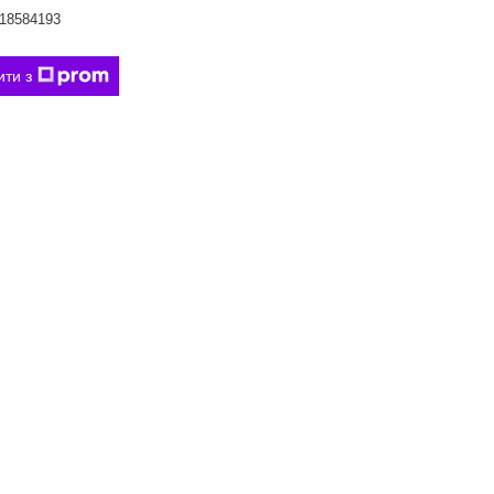
18584193
ити з