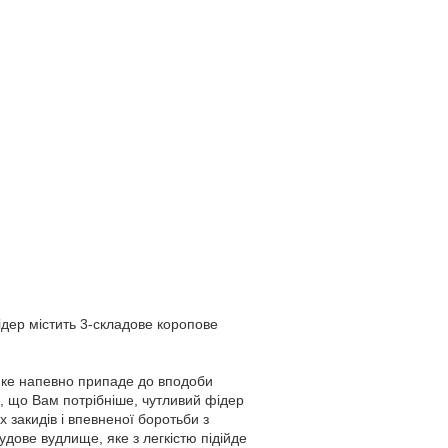
дер містить 3-складове коропове
 яке напевно припаде до вподоби
, що Вам потрібніше, чутливий фідер
 закидів і впевненої боротьби з
дове вудлище, яке з легкістю підійде