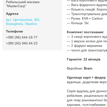
— Вага коропового вудли
Рибальський магазин
— Вага фідерного вудлищ
"MasterCarp"
— Кількість секцій: Короп
— Транспортувальна дов
— Ручка: EVA + Carbon
вул. Центральна, 361,
— Кольца: Sic
Бородянка, Україна
Комплект постачання:
— 3 секції коропового в
+380 (96) 644-18-77
— 1 верхнє коліно для п
+380 (50) 940-44-23
— 2 фідерні вершинки
— чохол для транспортув
Гарантія: 12 місяців
Виробник:
Brain
Удилище карп + фидер 
вудлище, додаткове верхнє
Серія вудлищ для донного
рибалкам, раціонально ві
для лову різноманітної б
карпами, толстовбиками 