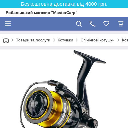
Безкоштовна доставка від 4000 грн.
Рибальський магазин "MasterCarp"
Товари та послуги
Котушки
Спінінгові котушки
Ко