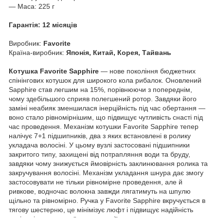
— Маса: 225 г
Гарантія: 12 місяців
Виробник:
Favorite
Країна-виробник:
Японія, Китай, Корея, Тайвань
Котушка Favorite Sapphire
— нове покоління бюджетних
спінінгових котушок для широкого кола рибалок. Оновлений
Sapphire став легшим на 15%, порівнюючи з попереднім,
чому здебільшого сприяв полегшений ротор. Завдяки його
заміні неабияк зменшилася інерційність під час обертання —
воно стало рівномірнішим, що підвищує чутливість снасті під
час проведення. Механізм котушки Favorite Sapphire тепер
налічує 7+1 підшипників, два з яких встановлені в ролику
укладача волосіні. У цьому вузлі застосовані підшипники
закритого типу, захищені від потрапляння води та бруду,
завдяки чому знижується ймовірність заклинювання ролика та
закручування волосіні. Механізм укладання шнура дає змогу
застосовувати не тільки рівномірне проведення, але й
ривкове, водночас волокна завжди лягатимуть на шпулю
щільно та рівномірно. Ручка у Favorite Sapphire вкручується в
тягову шестерню, це мінімізує люфт і підвищує надійність