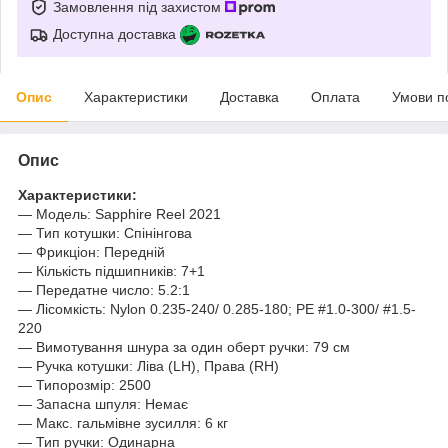
Замовлення під захистом
Доступна доставка
Опис
Характеристики
Доставка
Оплата
Умови п
Опис
Характеристики:
— Модель: Sapphire Reel 2021
— Тип котушки: Спінінгова
— Фрикціон: Передній
— Кількість підшипників: 7+1
— Передатне число: 5.2:1
— Лісомкість: Nylon 0.235-240/ 0.285-180; PE #1.0-300/ #1.5-
220
— Вимотування шнура за один оберт ручки: 79 см
— Ручка котушки: Ліва (LH), Права (RH)
— Типорозмір: 2500
— Запасна шпуля: Немає
— Макс. гальмівне зусилля: 6 кг
— Тип ручки: Одинарна