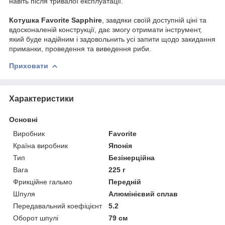
навіть після тривалої експлуатації.
Котушка Favorite Sapphire
, завдяки своїй доступній ціні та
вдосконаленій конструкції, дає змогу отримати інструмент,
який буде надійним і задовольнить усі запити щодо закидання
приманки, проведення та виведення риби.
Приховати
Характеристики
Основні
Виробник
Favorite
Країна виробник
Японія
Тип
Безінерційна
Вага
225 г
Фрикційне гальмо
Передній
Шпуля
Алюмінієвий сплав
Передавальний коефіцієнт
5.2
Оборот шпулі
79 см