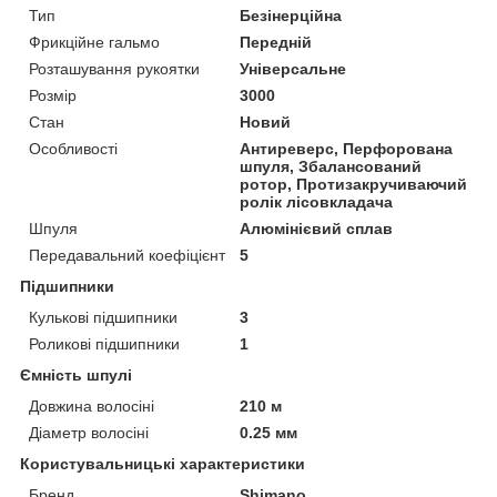
Тип
Безінерційна
Фрикційне гальмо
Передній
Розташування рукоятки
Універсальне
Розмір
3000
Стан
Новий
Особливості
Антиреверс, Перфорована
шпуля, Збалансований
ротор, Протизакручиваючий
ролік лісовкладача
Шпуля
Алюмінієвий сплав
Передавальний коефіцієнт
5
Підшипники
Кулькові підшипники
3
Роликові підшипники
1
Ємність шпулі
Довжина волосіні
210 м
Діаметр волосіні
0.25 мм
Користувальницькі характеристики
Бренд
Shimano