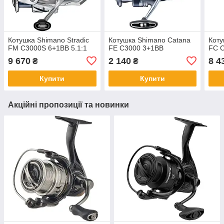
Котушка Shimano Stradic
Котушка Shimano Catana
Коту
FM C3000S 6+1BB 5.1:1
FE C3000 3+1BB
FC 
9 670
2 140
8 4
₴
₴
Купити
Купити
Акційні пропозиції та новинки