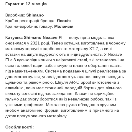
Гарантія: 12 місяців
Виробник:
Shimano
Країна реєстрації бренда:
Японія
Країна-виробник товару:
Малайзія
Катушка Shimano Nexave FI
— популярна модель, яка
оновилася у 2021 році. Тепер котушка виготовлена в чорному
матовому корпусі з карбонового матеріалу XT-7, а сині
вставки на шпулі підкреслюють її індивідуальність. У Nexave
FI є 3 кулькопідшипники з неіржавкої сталі, які встановлені на
осях головної пари, забезпечуючи плавне обертання навіть
під навантаженням. Система подавання шпулі реалізована за
допомогою куліси, унаслідок чого укладання шнура виходить
щільною та рівномірною. Шпуля AR-C Spool виготовлена з
алюмінію, вона має скошений передній бортик для вільного
вильоту волосіні під час закидання. Класичне фрикційне
гальмо дає змогу боротися як із невеликою рибою, так і з
увісними трофеями. Металева ручка обладнана зручним
кнобом анатомічної форми, виготовленим із приємного на
дотик прогумованого матеріалу.
Особливості: