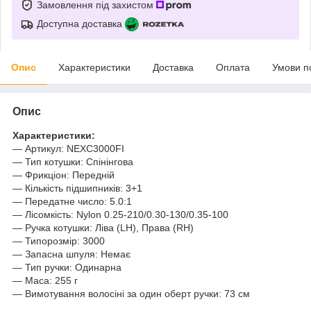
Замовлення під захистом
Доступна доставка
Опис
Характеристики
Доставка
Оплата
Умови п
Опис
Характеристики:
— Артикул: NEXC3000FI
— Тип котушки: Спінінгова
— Фрикціон: Передній
— Кількість підшипників: 3+1
— Передатне число: 5.0:1
— Лісомкість: Nylon 0.25-210/0.30-130/0.35-100
— Ручка котушки: Ліва (LH), Права (RH)
— Типорозмір: 3000
— Запасна шпуля: Немає
— Тип ручки: Одинарна
— Маса: 255 г
— Вимотування волосіні за один оберт ручки: 73 см