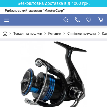
Безкоштовна доставка від 4000 грн.
Рибальський магазин "MasterCarp"
Товари та послуги
Котушки
Спінінгові котушки
Ка