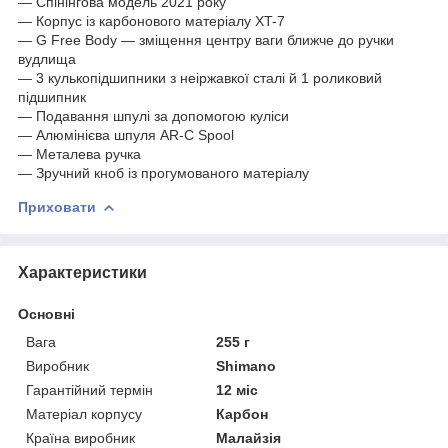
— Спінінгова модель 2021 року
— Корпус із карбонового матеріалу XT-7
— G Free Body — зміщення центру ваги ближче до ручки
вудлища
— 3 кулькопідшипники з неіржавкої сталі й 1 роликовий
підшипник
— Подавання шпулі за допомогою куліси
— Алюмінієва шпуля AR-C Spool
— Металева ручка
— Зручний кноб із прогумованого матеріалу
Приховати
Характеристики
Основні
Вага
255 г
Виробник
Shimano
Гарантійний термін
12 міс
Матеріал корпусу
Карбон
Країна виробник
Малайзія