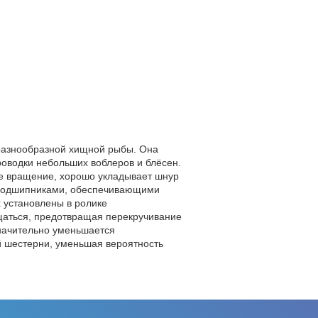
разнообразной хищной рыбы. Она
проводки небольших воблеров и блёсен.
е вращение, хорошо укладывает шнур
оподшипниками, обеспечивающими
х установлены в ролике
ащаться, предотвращая перекручивание
значительно уменьшается
й шестерни, уменьшая вероятность