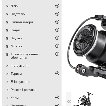
Ліски
Підставки
Сигналізатори
Садки
Підсаки
Монтаж
Транспортування і
зберігання
Інструменти
Туризм
Екіпірування
Ракети і рогатки
Корм
Приманки