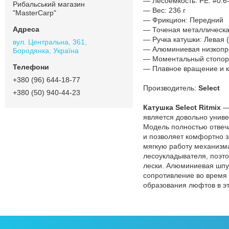
— Лесоемкость: PE: #0.6-
Рибальський магазин
— Вес: 236 г
"MasterCarp"
— Фрикцион: Передний
— Точеная металлическа
— Ручка катушки: Левая 
вул. Центральна, 361,
— Алюминиевая низкопр
Бородянка, Україна
— Моментальный стопор 
— Плавное вращение и к
+380 (96) 644-18-77
Производитель:
Select
+380 (50) 940-44-23
Катушка Select Ritmix
— 
является довольно униве
Модель полностью отвеч
и позволяет комфортно 
мягкую работу механизма
лесоукладывателя, поэто
лески. Алюминиевая шпул
сопротивление во время 
образования люфтов в эт