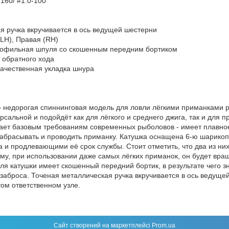
160/ #1.0-100
я ручка вкручивается в ось ведущей шестерни
(LH), Правая (RH)
офильная шпуля со скошенным передним бортиком
обратного хода
ачественная укладка шнура
недорогая спиннинговая модель для ловли лёгкими приманками 
рсальной и подойдёт как для лёгкого и среднего джига, так и для 
ает базовым требованиям современных рыболовов - имеет плавно
забрасывать и проводить приманку. Катушка оснащена 6-ю шарик
 и продлевающими её срок службы. Стоит отметить, что два из ни
му, при использовании даже самых лёгких приманок, он будет вр
я катушки имеет скошенный передний бортик, в результате чего 
заброса. Точеная металлическая ручка вкручивается в ось ведуще
ом ответственном узле.
Сайт створений на маркетплейсі
Prom.ua