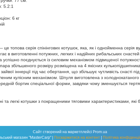
ручки: 77 см.
: 5.2:1
іон: 6 кг
ній
 це топова серія спінінгових котушок, яка, як і однойменна серія в
ає в виготовленні потужних, легких і надійних рибальських снастей 
а успішно поєднується із силовим механізмом підвищеної потужності
пара збільшеного розміру розміщена на 4 якісних кулькопідшипниках
айвої іннерції під час обертання, що збільшує чутливість снасті пі
леним кулісним механізмом. Шпуля виготовлена з холоднокатаного
редній бортик спеціальної форми, завдяки чому зменшується тертя
ні та легкі котушки з покращеними тяговими характеристиками, які 
Сайт створений на маркетплейсі
Prom.ua
Рибальський магазин "MasterCarp" |
Поскаржитися на контент
|
Політика конфіденці