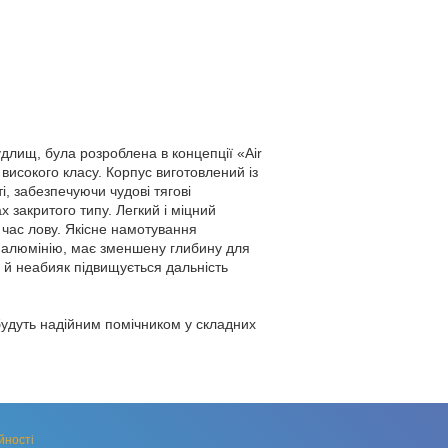
удлищ, була розроблена в концепції «Air
високого класу. Корпус виготовлений із
, забезпечуючи чудові тягові
 закритого типу. Легкий і міцний
д час лову. Якісне намотування
 алюмінію, має зменшену глибину для
 й неабияк підвищується дальність
будуть надійним помічником у складних
йності