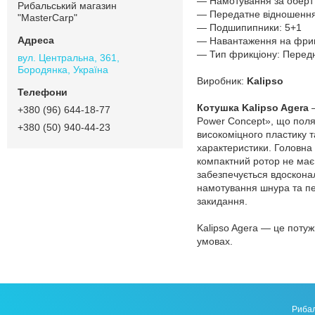
— Намотування за оберт 
Рибальський магазин
— Передатне відношення
"MasterCarp"
— Подшипипники: 5+1
— Навантаження на фрикц
— Тип фрикціону: Перед
вул. Центральна, 361,
Бородянка, Україна
Виробник:
Kalipso
Котушка Kalipso Agera
—
+380 (96) 644-18-77
Power Concept», що поляг
+380 (50) 940-44-23
високоміцного пластику т
характеристики. Головна 
компактний ротор не має з
забезпечується вдоскона
намотування шнура та пе
закидання.
Kalipso Agera — це потуж
умовах.