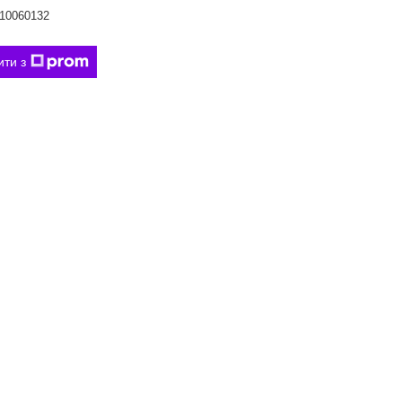
10060132
ити з