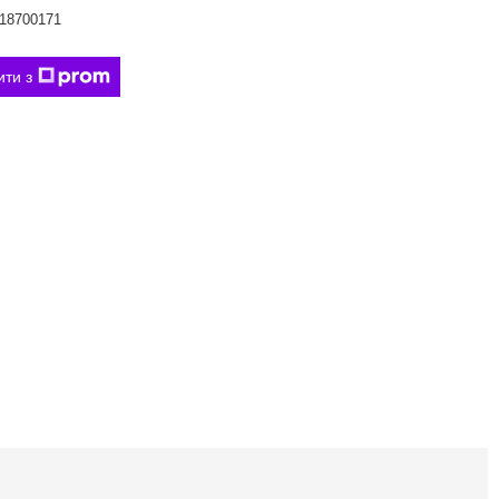
18700171
ити з