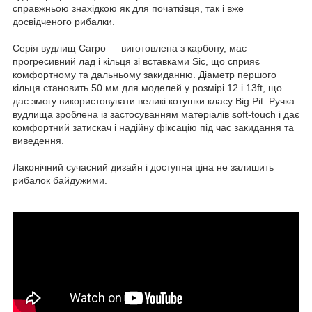
справжньою знахідкою як для початківця, так і вже
досвідченого рибалки.
Серія вудлищ Carpo — виготовлена з карбону, має
прогресивний лад і кільця зі вставками Sic, що сприяє
комфортному та дальньому закиданню. Діаметр першого
кільця становить 50 мм для моделей у розмірі 12 і 13ft, що
дає змогу використовувати великі котушки класу Big Pit. Ручка
вудлища зроблена із застосуванням матеріалів soft-touch і дає
комфортний затискач і надійну фіксацію під час закидання та
виведення.
Лаконічний сучасний дизайн і доступна ціна не залишить
рибалок байдужими.