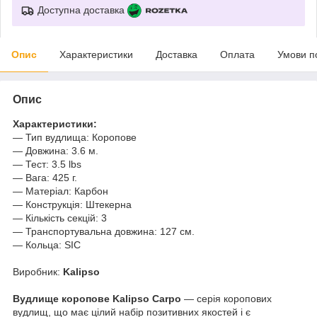
Доступна доставка
Опис
Характеристики
Доставка
Оплата
Умови п
Опис
Характеристики:
— Тип вудлища: Коропове
— Довжина: 3.6 м.
— Тест: 3.5 lbs
— Вага: 425 г.
— Матеріал: Карбон
— Конструкція: Штекерна
— Кількість секцій: 3
— Транспортувальна довжина: 127 cм.
— Кольца: SIC
Виробник:
Kalipso
Вудлище коропове Kalipso Carpo
— серія коропових
вудлищ, що має цілий набір позитивних якостей і є