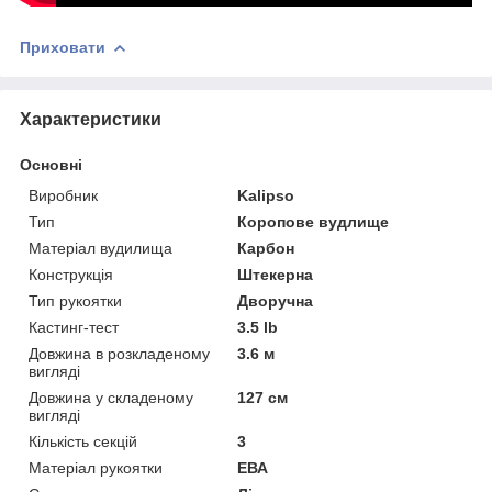
Приховати
Характеристики
Основні
Виробник
Kalipso
Тип
Коропове вудлище
Матеріал вудилища
Карбон
Конструкція
Штекерна
Тип рукоятки
Дворучна
Кастинг-тест
3.5 lb
Довжина в розкладеному
3.6 м
вигляді
Довжина у складеному
127 см
вигляді
Кількість секцій
3
Матеріал рукоятки
ЕВА