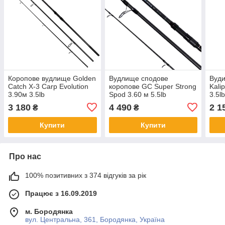
Коропове вудлище Golden
Вудлище сподове
Вуд
Catch X-3 Carp Evolution
коропове GC Super Strong
Kali
3.90м 3.5lb
Spod 3.60 м 5.5lb
3.5l
3 180
4 490
2 1
₴
₴
Купити
Купити
Про нас
100% позитивних з 374 відгуків за рік
Працює з 16.09.2019
м. Бородянка
вул. Центральна, 361, Бородянка, Україна