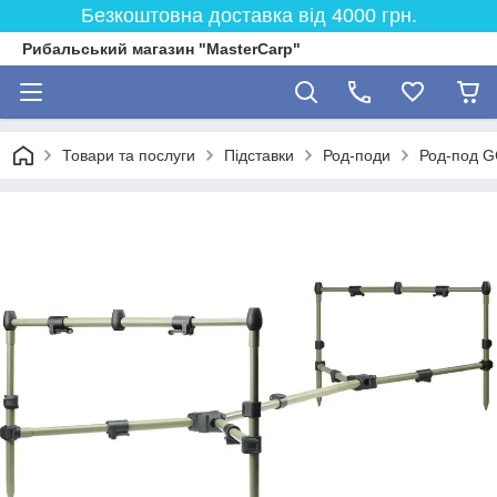
Безкоштовна доставка від 4000 грн.
Рибальський магазин "MasterCarp"
Товари та послуги
Підставки
Род-поди
Род-под G