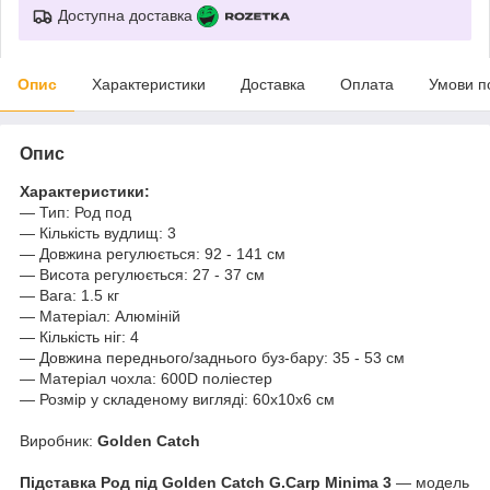
Доступна доставка
Опис
Характеристики
Доставка
Оплата
Умови п
Опис
Характеристики:
— Тип: Род под
— Кількість вудлищ: 3
— Довжина регулюється: 92 - 141 см
— Висота регулюється: 27 - 37 см
— Вага: 1.5 кг
— Матеріал: Алюміній
— Кількість ніг: 4
— Довжина переднього/заднього буз-бару: 35 - 53 см
— Матеріал чохла: 600D поліестер
— Розмір у складеному вигляді: 60x10x6 см
Виробник:
Golden Catch
Підставка Род під Golden Catch G.Carp Minima 3
— модель