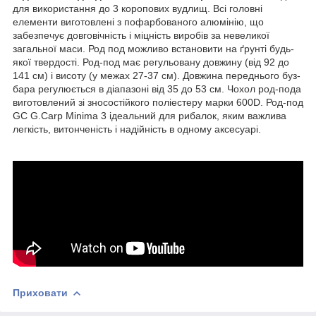
для використання до 3 коропових вудлищ. Всі головні
елементи виготовлені з пофарбованого алюмінію, що
забезпечує довговічність і міцність виробів за невеликої
загальної маси. Род под можливо встановити на ґрунті будь-
якої твердості. Род-под має регульовану довжину (від 92 до
141 см) і висоту (у межах 27-37 см). Довжина переднього буз-
бара регулюється в діапазоні від 35 до 53 см. Чохол род-пода
виготовлений зі зносостійкого поліестеру марки 600D. Род-под
GC G.Carp Minima 3 ідеальний для рибалок, яким важлива
легкість, витонченість і надійність в одному аксесуарі.
Приховати