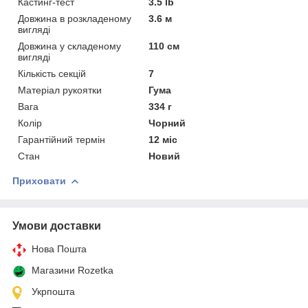
Кастинг-тест
3.5 lb
Довжина в розкладеному
3.6 м
вигляді
Довжина у складеному
110 см
вигляді
Кількість секцій
7
Матеріал рукоятки
Гума
Вага
334 г
Колір
Чорний
Гарантійний термін
12 міс
Стан
Новий
Приховати
Умови доставки
Нова Пошта
Магазини Rozetka
Укрпошта