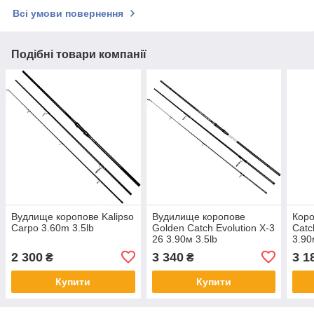
Всі умови повернення
Подібні товари компанії
Вудлище коропове Kalipso
Вудилище коропове
Коро
Carpo 3.60m 3.5lb
Golden Catch Evolution X-3
Catc
26 3.90м 3.5lb
3.90
2 300
3 340
3 1
₴
₴
Купити
Купити