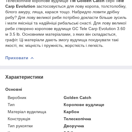
Телескопічне коропове вудлище
ТМ Golden Catch
серії
Tele
Carp Evolution
застосовується для лову коропа, толстолобіку,
білого амуру, ляща, карася тощо. Набридло ловити дрібну
рибу? Для лову великої риби потрібно докласти більше зусиль
і мати якісніші та надійніші рибальські снасті. Для лову великої
риби створено коропове вудлище GC Tele Carp Evolution 3.60
м 3.5 lb. Основними матеріалами, з яких він складається,
графіт. Ці матеріали дають змогу вудлища поєднувати такі
якості, як: міцність і пружність, жорсткість і легкість.
Приховати
Характеристики
Основні
Виробник
Golden Catch
Тип
Коропове вудлище
Матеріал вудилища
Карбон
Конструкція
Телескопічна
Тип рукоятки
Дворучна