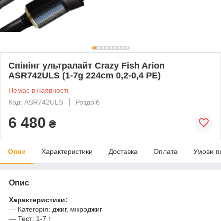
Спінінг ультралайт Crazy Fish Arion
ASR742ULS (1-7g 224cm 0,2-0,4 PE)
Немає в наявності
Код: ASR742ULS
Роздріб
6 480
₴
Опис
Характеристики
Доставка
Оплата
Умови п
Опис
Характеристики:
— Категорія: джиг, мікроджиг
— Тест: 1-7 г