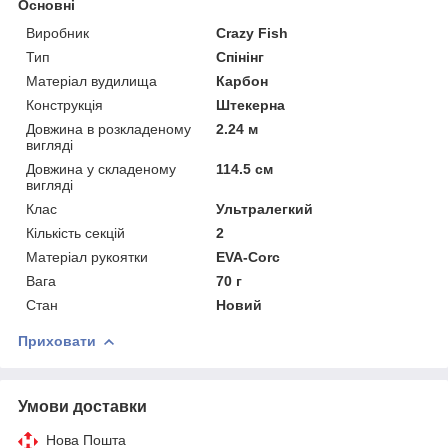
Основні
Виробник
Crazy Fish
Тип
Спінінг
Матеріал вудилища
Карбон
Конструкція
Штекерна
Довжина в розкладеному
2.24 м
вигляді
Довжина у складеному
114.5 см
вигляді
Клас
Ультралегкий
Кількість секцій
2
Матеріал рукоятки
EVA-Corc
Вага
70 г
Стан
Новий
Приховати
Умови доставки
Нова Пошта