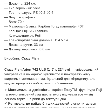
— Довжина: 224 см.
— Тип вершинки: Solid
— Тест по шнуру: РЕ #0.2-#0.4
— Лад: Екстрафаст
— Вага: 70 г
— Материал бланка: Карбон Toray nanometer 40T
— Кольца: Fuji SiC Titanium
— Котушкотримач: Fuji
— Транспортувальна довжина: 114.5 см.
— Довжина ручки: 33 см
— Діаметр вершинки: 0.8 мм
Виробник:
Crazy Fish
Crazy Fish Arion 742 ULS (1–7 г, 224 см)
— універсальний
ультралайт із шикарною чутливістю й по-справжньому
широкими можливостями. Ідеальний для мікроджигу, але
чудово працює і з воблерами, і з блешнями.
✔
Максимальна дзвінкість
: карбон TorayTM, фурнітура Fuji
та точно вивірений лад дають змогу відчувати все — від
легкого торкання риби до текстури дна.
✔
Контроль до найдрібніших деталей
: легко читається
рельєф, виявляються коргі, ракушник і перспективні точки