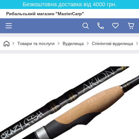
Безкоштовна доставка від 4000 грн.
Рибальський магазин "MasterCarp"
Товари та послуги
Вудилища
Спінінгові вудилища