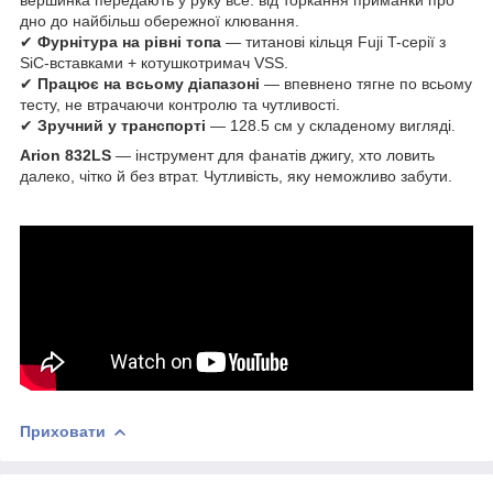
дно до найбільш обережної клювання.
✔
Фурнітура на рівні топа
— титанові кільця Fuji T-серії з
SiC-вставками + котушкотримач VSS.
✔
Працює на всьому діапазоні
— впевнено тягне по всьому
тесту, не втрачаючи контролю та чутливості.
✔
Зручний у транспорті
— 128.5 см у складеному вигляді.
Arion 832LS
— інструмент для фанатів джигу, хто ловить
далеко, чітко й без втрат. Чутливість, яку неможливо забути.
Приховати