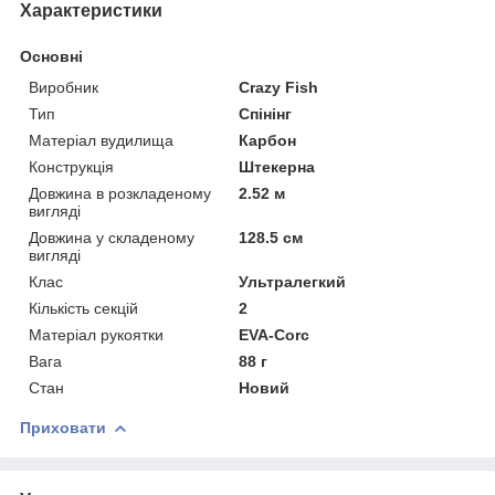
Характеристики
Основні
Виробник
Crazy Fish
Тип
Спінінг
Матеріал вудилища
Карбон
Конструкція
Штекерна
Довжина в розкладеному
2.52 м
вигляді
Довжина у складеному
128.5 см
вигляді
Клас
Ультралегкий
Кількість секцій
2
Матеріал рукоятки
EVA-Corc
Вага
88 г
Стан
Новий
Приховати