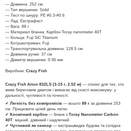
— Довжина: 252 см.
— Тип вершинки: Solid
— Тест по шнуру: РЕ #0.3-#0.6
— Лад: Екстрафаст
— Вага: 88 г
— Материал бланка: Карбон Toray nanometer 40T
— Кольца: Fuji SiC Titanium
— Котушкотримач: Fuji
— Транспортувальна довжина: 128.5 см.
— Довжина ручки: 37 см
— Діаметр вершинки: 0.95 мм
Виробник:
Crazy Fish
Crazy Fish Arion 832LS (3-15 г, 2.52 м)
— спінінг для тих, хто
живе береговим джигом і вимагає від снасті максимуму: у
дальності, чутливості та точності.
✔
Легкість без компромісів
— всього
88 г
за довжини 253
см. Працювати цілий день легко.
✔
Космічний карбон
— бланк з
Toray Nanometer Carbon
40T
: міцний, дзвінкий і надлегкий.
✔
Чутливий як сенсор
— екстрашвидка будова та солідна
вершинка передають у руку все: від торкання приманки про