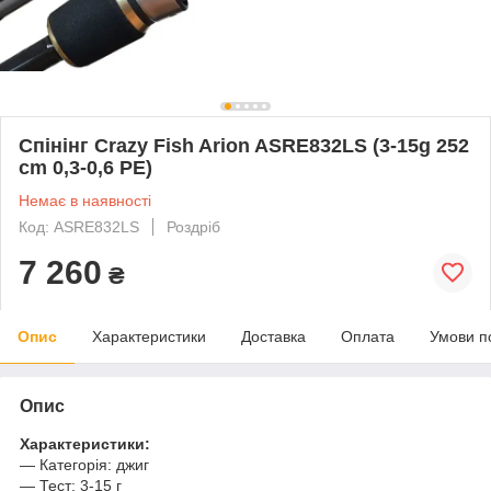
Спінінг Crazy Fish Arion ASRE832LS (3-15g 252
cm 0,3-0,6 PE)
Немає в наявності
Код: ASRE832LS
Роздріб
7 260
₴
Опис
Характеристики
Доставка
Оплата
Умови п
Опис
Характеристики:
— Категорія: джиг
— Тест: 3-15 г