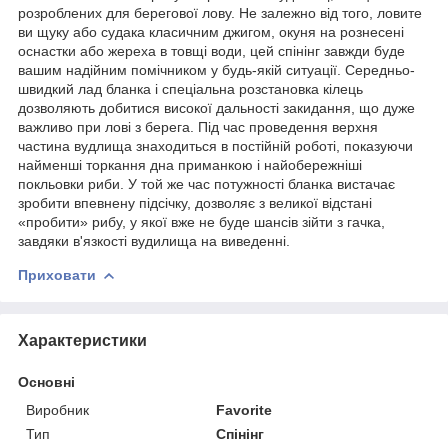
розроблених для берегової лову. Не залежно від того, ловите
ви щуку або судака класичним джигом, окуня на рознесені
оснастки або жереха в товщі води, цей спінінг завжди буде
вашим надійним помічником у будь-якій ситуації. Середньо-
швидкий лад бланка і спеціальна розстановка кілець
дозволяють добитися високої дальності закидання, що дуже
важливо при лові з берега. Під час проведення верхня
частина вудлища знаходиться в постійній роботі, показуючи
найменші торкання дна приманкою і найобережніші
покльовки риби. У той же час потужності бланка вистачає
зробити впевнену підсічку, дозволяє з великої відстані
«пробити» рибу, у якої вже не буде шансів зійти з гачка,
завдяки в'язкості вудилища на виведенні.
Приховати
Характеристики
Основні
Виробник
Favorite
Тип
Спінінг