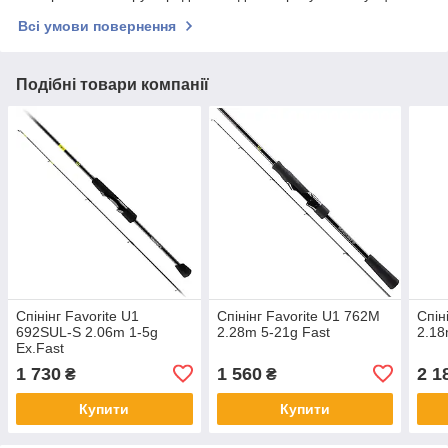
Всі умови повернення
Подібні товари компанії
Спінінг Favorite U1
Спінінг Favorite U1 762M
Спін
692SUL-S 2.06m 1-5g
2.28m 5-21g Fast
2.18
Ex.Fast
1 730
1 560
2 1
₴
₴
Купити
Купити