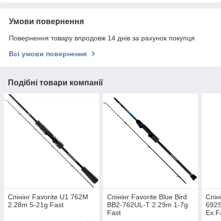
Умови повернення
Повернення товару впродовж 14 днів за рахунок покупця
Всі умови повернення
Подібні товари компанії
Спінінг Favorite U1 762M
Спінінг Favorite Blue Bird
Спін
2.28m 5-21g Fast
BB2‑762UL‑T 2.29m 1‑7g
692S
Fast
Ex.F