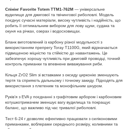
Спінінг Favorite Totem TTM1-762M
— універсальне
вудилище для джигової та твічингової риболовлі. Модель
поєднує сучасні матеріали, високу чутливість і надійність, що
робить її оптимальним вибором для лову щуки, судака та
окуня на річках, озерах і водосховищах.
Бланк виготовлений із карбону різної модульності з
використанням препрегу Toray T1100G, який відзначається
підвищеною міцністю та стійкістю до навантажень. Це
забезпечує хорошу чутливість при джиговій проводці, точний
контроль приманки та впевнене виважування риби.
Кільця ZrO2 Slim зі вставками з оксиду цирконію зменшують
тертя та сприяють дальньому і точному закиду. Підходять для
використання з плетеним та монофільним шнуром.
Руків’я з EVA у поєднанні з графітовим арбором і карбоновим
котушкотримачем зменшує вагу вудилища та покращує
баланс, що важливо під час тривалої риболовлі.
Тест 6-24 г дозволяє ефективно працювати з силіконовими
приманками, воблерами середнього розміру, коливними та