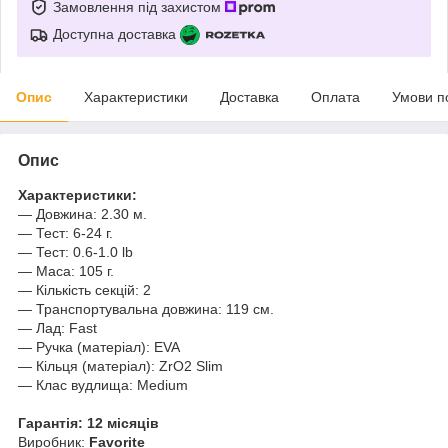
Замовлення під захистом
Доступна доставка
Опис
Характеристики
Доставка
Оплата
Умови п
Опис
Характеристики:
— Довжина: 2.30 м.
— Тест: 6-24 г.
— Тест: 0.6-1.0 lb
— Маса: 105 г.
— Кількість секцій: 2
— Транспортувальна довжина: 119 см.
— Лад: Fast
— Ручка (матеріал): EVA
— Кільця (матеріал): ZrO2 Slim
— Клас вудлища: Medium
Гарантія: 12 місяців
Виробник:
Favorite