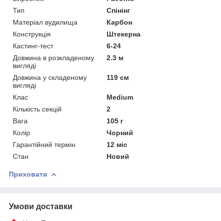
Тип
Спінінг
Матеріал вудилища
Карбон
Конструкція
Штекерна
Кастинг-тест
6-24
Довжина в розкладеному
2.3 м
вигляді
Довжина у складеному
119 см
вигляді
Клас
Medium
Кількість секцій
2
Вага
105 г
Колір
Чорний
Гарантійний термін
12 міс
Стан
Новий
Приховати
Умови доставки