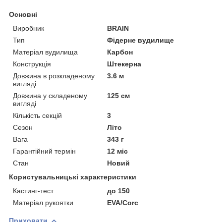
Основні
Виробник
BRAIN
Тип
Фідерне вудилище
Матеріал вудилища
Карбон
Конструкція
Штекерна
Довжина в розкладеному
3.6 м
вигляді
Довжина у складеному
125 см
вигляді
Кількість секцій
3
Сезон
Літо
Вага
343 г
Гарантійний термін
12 міс
Стан
Новий
Користувальницькі характеристики
Кастинг-тест
до 150
Матеріал рукоятки
EVA/Corc
Приховати