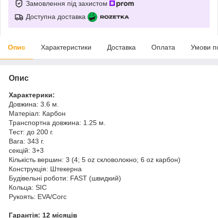
Замовлення під захистом
Доступна доставка
Опис
Характеристики
Доставка
Оплата
Умови п
Опис
Характерики:
Довжина: 3.6 м.
Матеріал: Карбон
Транспортна довжина: 1.25 м.
Тест: до 200 г.
Вага: 343 г.
секцій: 3+3
Кількість вершин: 3 (4; 5 oz скловолокно; 6 oz карбон)
Конструкція: Штекерна
Будівельні роботи: FAST (швидкий)
Кольца: SIC
Рукоять: EVA/Corc
Гарантія: 12 місяців