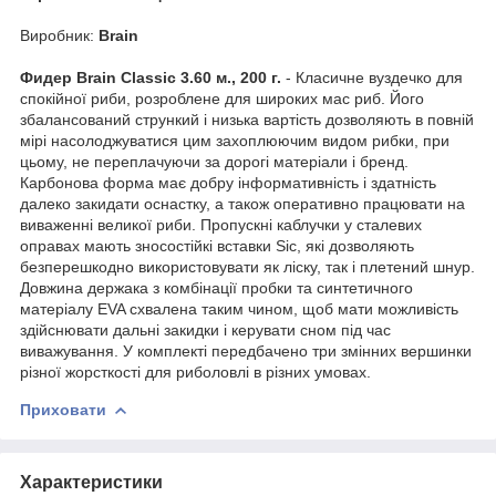
Виробник:
Brain
Фидер Brain Classic 3.60 м., 200 г.
- Класичне вуздечко для
спокійної риби, розроблене для широких мас риб. Його
збалансований стрункий і низька вартість дозволяють в повній
мірі насолоджуватися цим захоплюючим видом рибки, при
цьому, не переплачуючи за дорогі матеріали і бренд.
Карбонова форма має добру інформативність і здатність
далеко закидати оснастку, а також оперативно працювати на
виваженні великої риби. Пропускні каблучки у сталевих
оправах мають зносостійкі вставки Sic, які дозволяють
безперешкодно використовувати як ліску, так і плетений шнур.
Довжина держака з комбінації пробки та синтетичного
матеріалу EVA схвалена таким чином, щоб мати можливість
здійснювати дальні закидки і керувати сном під час
виважування. У комплекті передбачено три змінних вершинки
різної жорсткості для риболовлі в різних умовах.
Приховати
Характеристики