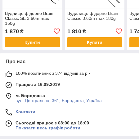
Вудлище фідерне Brain
Вудилище фідерне Brain
Вуди
Classic SE 3.60m max
Classic 3.60m max 180g
Clas
150g
1 870
1 810
1 7
₴
₴
Купити
Купити
Про нас
100% позитивних з 374 відгуків за рік
Працює з 16.09.2019
м. Бородянка
вул. Центральна, 361, Бородянка, Україна
Контакти
Сьогодні працює з 08:00 до 18:00
Показати весь графік роботи